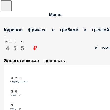
Меню
Куриное фрикасе с грибами и гречкой
-
250 г.
455 ₽
В корзи
Энергетическая ценность
323
калории, ккал.
30
белки, гр.
9
жиры, гр.