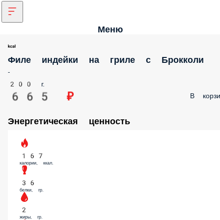
Меню
Филе индейки на гриле с Брокколи
-
200 г.
665 ₽
В корзи
Энергетическая ценность
167
калории, ккал.
36
белки, гр.
2
жиры, гр.